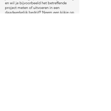
en wil je bijvoorbeeld het betreffende
project meten of uitvoeren in een
daadwerkelijk bedrijf? Neem een kijkje op
onze
vraag & aanbod
pagina.
HOME
MISSIE
PROGRAMMA
EVENEMENTEN
MEDIA
PRIVACY AVG
&
ALG. VW
CONTACT
op de hoogte via linked-in