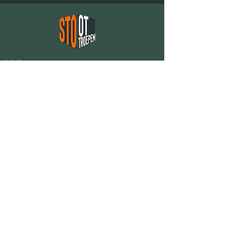
HOME
MISSIE
PROGRAMMA
EVENEMENTEN
MEDIA
PRIVACY AVG
&
ALG. VW
CONTACT
op de hoogte via linked-in
info@stoottroepentechniek.nl