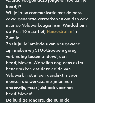
waarde voegen deze jongeren toe aan je 
bedrijf?
Wil je jouw communicatie met de post-
covid generatie versterken? Kom dan ook 
naar de 
Veldwerkdagen ism. Windesheim 
op 9 en 10 maart bij 
Hanzestrohm
 in 
Zwolle
.
Zoals jullie inmiddels van ons gewend 
zijn maken wij STOottroepers graag 
verbinding tussen onderwijs en 
bedrijfsleven. We willen nog eens extra 
benadrukken dat deze editie van 
Veldwerk niet alleen geschikt is voor 
mensen die werkzaam zijn binnen 
onderwijs, maar juist ook voor het 
bedrijfsleven!
De huidige jongere, die nu in de 
schoolbanken zit, of in een leertraject bij 
(jouw) bedrijf, klopt straks bij jullie 
bedrijven aan de deur. Dan is het handig 
en essentieel om te leren wie…