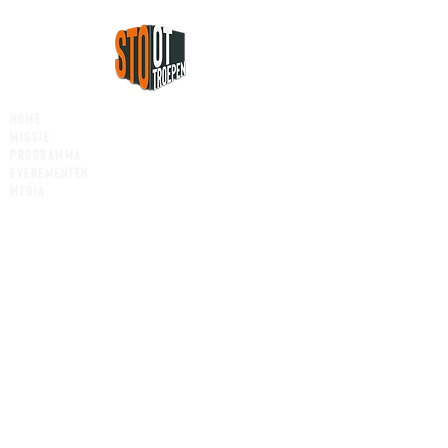
HOME
MISSIE
PROGRAMMA
EVENEMENTEN
MEDIA
PRIVACY AVG
&
ALG. VW
CONTACT
op de hoogte via linked-in
info@stoottroepentechniek.nl
STOottroepen is een initiatief van Sterk Techniek