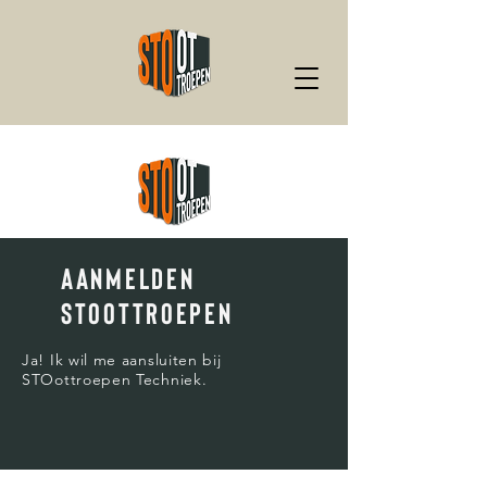
aanmelden
stoottroepen
Ja! Ik wil me aansluiten bij
STOottroepen Techniek.